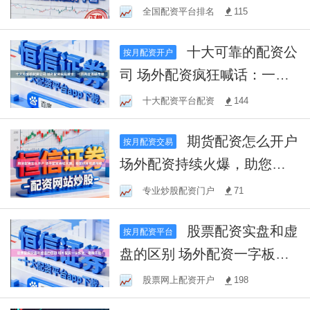
实现财富增值
全国配资平台排名
115
十大可靠的配资公
按月配资开户
司 场外配资疯狂喊话：一周
两度震撼市场
十大配资平台配资
144
期货配资怎么开户
按月配资交易
场外配资持续火爆，助您抓
住机遇赚钱
专业炒股配资门户
71
股票配资实盘和虚
按月配资平台
盘的区别 场外配资一字板
法，稳赚不赔！
股票网上配资开户
198