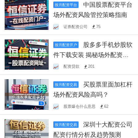
中国股票配资平台
按月配资平台
场外配资风险管控策略指南
证券配资公司
75
股多多手机炒股软
按月配资开户
件下载安装 揭秘场外配资风
险：警惕股市风险！
配资贷款
201
买股票里面加杠杆
按月配资交易
场外配资风险高吗？
股票爆仓什么意思
62
深圳十大配资公司
按月配资交易
配资行情分析及趋势预测