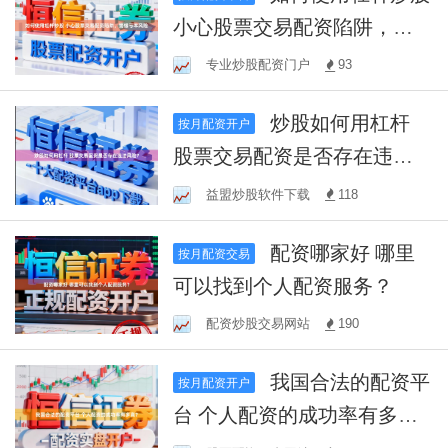
小心股票交易配资陷阱，警
惕亏本风险
专业炒股配资门户
93
炒股如何用杠杆
按月配资开户
股票交易配资是否存在违法
风险？
益盟炒股软件下载
118
配资哪家好 哪里
按月配资交易
可以找到个人配资服务？
配资炒股交易网站
190
我国合法的配资平
按月配资开户
台 个人配资的成功率有多
高？