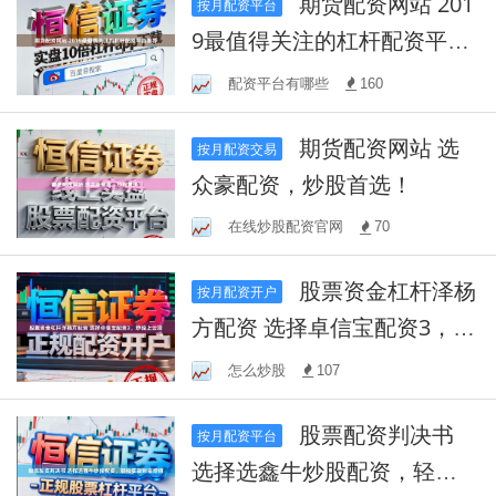
期货配资网站 201
按月配资平台
9最值得关注的杠杆配资平台
推荐
配资平台有哪些
160
期货配资网站 选
按月配资交易
众豪配资，炒股首选！
在线炒股配资官网
70
股票资金杠杆泽杨
按月配资开户
方配资 选择卓信宝配资3，炒
股上云端
怎么炒股
107
股票配资判决书
按月配资平台
选择选鑫牛炒股配资，轻松