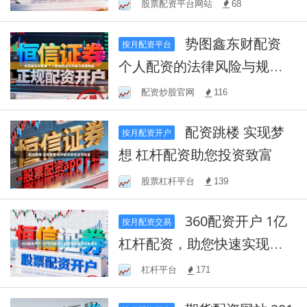
股票配资平台网站
68
势图鑫东财配资
按月配资平台
个人配资的法律风险与规避
策略
配资炒股官网
116
配资跳楼 实现梦
按月配资开户
想 杠杆配资助您投资致富
股票杠杆平台
139
360配资开户 1亿
按月配资交易
杠杆配资，助您快速实现财
富增长
杠杆平台
171